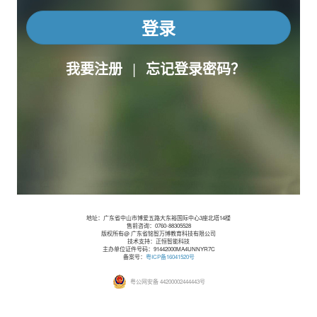
登录
我要注册
|
忘记登录密码？
地址：广东省中山市博爱五路大东裕国际中心3座北塔14楼
售前咨询：0760-88305528
版权所有@ 广东省铭智万博教育科技有限公司
技术支持：正恒智能科技
主办单位证件号码：91442000MA4UNNYR7C
备案号：
粤ICP备16041520号
粤公网安备 44200002444443号