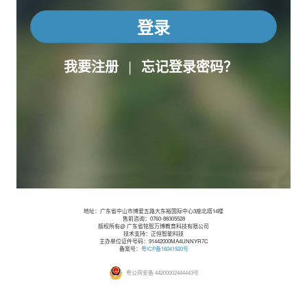
登录
我要注册
|
忘记登录密码？
地址：广东省中山市博爱五路大东裕国际中心3座北塔14楼
售前咨询：0760-88305528
版权所有@ 广东省铭智万博教育科技有限公司
技术支持：正恒智能科技
主办单位证件号码：91442000MA4UNNYR7C
备案号：
粤ICP备16041520号
粤公网安备 44200002444443号